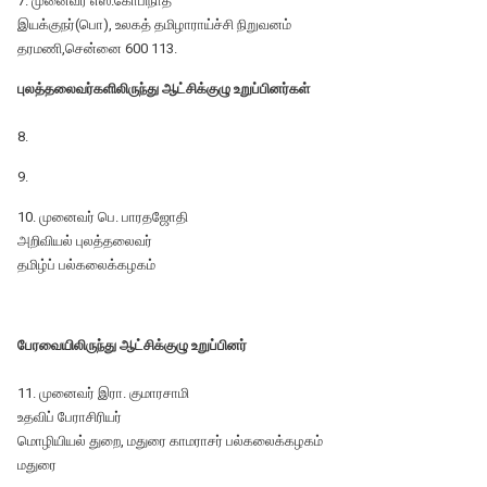
7. முனைவர் எஸ்.கோபிநாத்
இயக்குநர்(பொ), உலகத் தமிழாராய்ச்சி நிறுவனம்
தரமணி,சென்னை 600 113.
புலத்தலைவர்களிலிருந்து ஆட்சிக்குழு உறுப்பினர்கள்
8.
9.
10. முனைவர் பெ. பாரதஜோதி
அறிவியல் புலத்தலைவர்
தமிழ்ப் பல்கலைக்கழகம்
பேரவையிலிருந்து ஆட்சிக்குழு உறுப்பினர்
11. முனைவர் இரா. குமாரசாமி
உதவிப் பேராசிரியர்
மொழியியல் துறை, மதுரை காமராசர் பல்கலைக்கழகம்
மதுரை