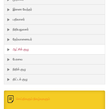
இணை வேந்தர்
பதிவாளர்
நிதியலுவலர்
தேர்வாணையர்
ஆட்சிக் குழு
பேரவை
நிதிக் குழு
திட்டக் குழு
செய்திகளும் நிகழ்வுகளும்