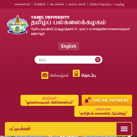
மாணவர்கள்
|
பெற்றோர்
|
ஊடகங்கள்
|
புகைப்படங்கள்
|
வீடியோ தொகுப்பு
|
கருத்து
English
தொடர்பு
மின்னஞ்சல்
திருக்குறள்
"ஓலைச்சுவடிகள் மின்னெண்மம்"
தமிழ்க்கலை
"தமிழியல் காலாண்டு ஆய்விதழ்"
பட்டியல்கள்