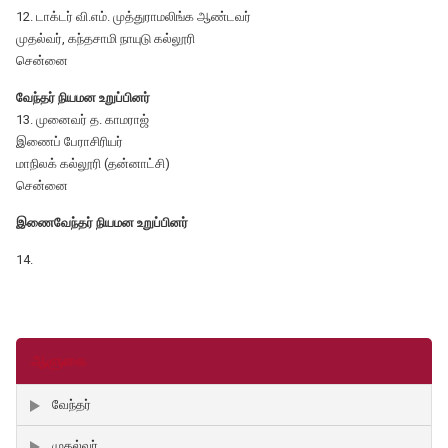
12. டாக்டர் வி.எம். முத்துராமலிங்க ஆண்டவர்
முதல்வர், கந்தசாமி நாயுடு கல்லூரி
சென்னை
வேந்தர் நியமன உறுப்பினர்
13. முனைவர் த. காமராஜ்
இணைப் பேராசிரியர்
மாநிலக் கல்லூரி (தன்னாட்சி)
சென்னை
இணைவேந்தர் நியமன உறுப்பினர்
14.
ஆளுகை
வேந்தர்
முதல்வர்