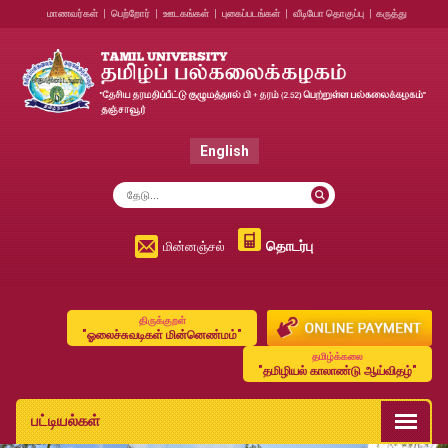
மாணவர்கள்
|
பெற்றோர்
|
ஊடகங்கள்
|
புகைப்படங்கள்
|
வீடியோ தொகுப்பு
|
கருத்து
English
தொடர்பு
மின்னஞ்சல்
திருக்குறள்
"ஓலைச்சுவடிகள் மின்னெண்மம்"
தமிழ்க்கலை
"தமிழியல் காலாண்டு ஆய்விதழ்"
பட்டியல்கள்