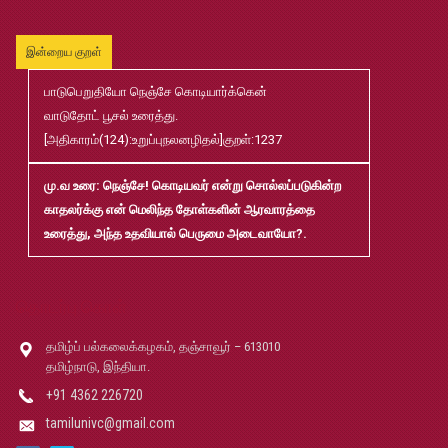
முதுநிலை-பட்டயம்-தேர்வு-முடிவுகள்-மே2026
Jul
20
இன்றைய குறள்
முனைவர்பட்டப்-பயிற்சிப்-பணித்-தேர்வு-முடிவுகள்-மே2026
Jul
பாடுபெறுதியோ நெஞ்சே கொடியார்க்கென்
20
வாடுதோட் பூசல் உரைத்து.
[அதிகாரம்(124):உறுப்புநலனழிதல்]குறள்:1237
B.Ed and M.Ed Admission Prospectus 2026-27
Jun
02
மு.வ உரை
: நெஞ்சே! கொடியவர் என்று சொல்லப்படுகின்ற
காதலர்க்கு என் மெலிந்த தோள்களின் ஆரவாரத்தை
மரங்கள் ஏலம் விடுதல்
உரைத்து, அந்த உதவியால் பெருமை அடைவாயோ?.
May
22
தொடர்பு கொள்
Robert-Caldwell-Chair-Fellowship-Temporary-Basis
May
14
தமிழ்ப் பல்கலைக்கழகம், தஞ்சாவூர் – 613010
தமிழ்நாடு, இந்தியா.
தமிழ்ப் பல்கலைக்கழகம்-2026-27 சேர்க்கை விவரக் கையேடு
May
+91 4362 226720
08
tamilunivc@gmail.com