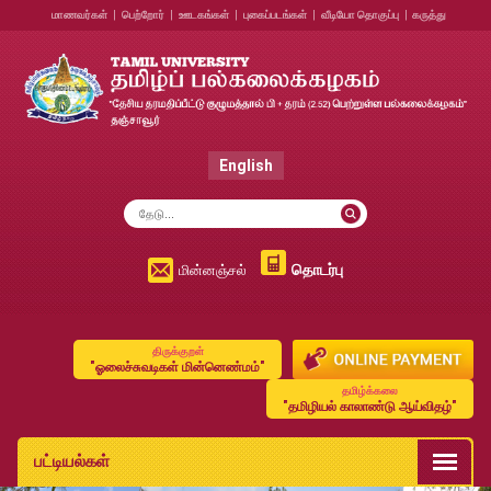
மாணவர்கள்
|
பெற்றோர்
|
ஊடகங்கள்
|
புகைப்படங்கள்
|
வீடியோ தொகுப்பு
|
கருத்து
English
தொடர்பு
மின்னஞ்சல்
திருக்குறள்
"ஓலைச்சுவடிகள் மின்னெண்மம்"
தமிழ்க்கலை
"தமிழியல் காலாண்டு ஆய்விதழ்"
பட்டியல்கள்