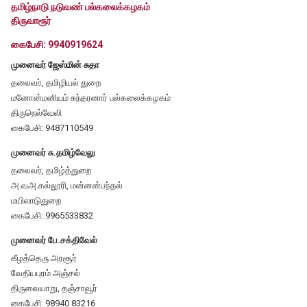
தமிழ்நாடு நடுவண் பல்கலைக்கழகம்
திருவாரூர்
கைபேசி: 9940919624
முனைவர் ஜேஸ்மின் சுதா
தலைவர், தமிழியல் துறை
மனோன்மனியம் சுந்தரனார் பல்கலைக்கழகம்
திருநெல்வேலி
கைபேசி: 9487110549
முனைவர் சு.தமிழ்வேலு
தலைவர், தமிழ்த்துறை
அ.வஅ.கல்லூரி, மன்னன்பந்தல்
மயிலாடுதுறை
கைபேசி: 9965533832
முனைவர் பே.சக்திவேல்
கீழத்தெரு அரசூர்
வேதியபுரம் அஞ்சல்
திருவையாறு, தஞ்சாவூர்
கைபேசி: 98940 83216