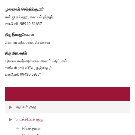
முனைவர் செந்தில்குமார்
என்.ஜி.கல்லூரி, கோயம்புத்தூர்.
கைபேசி: 98949 51637
திரு இராஜசேகரன்
கௌரா பதிப்பகம், சென்னை
திரு மீரா.கதிர்
உரிமையாளர்-அன்னம் -அகரம் பதிப்பகம்
காவேரி நகர் விரிவு, தஞ்சாவூர்
கைபேசி: 99430 59371
பாடத்திட்டக் குழு
ஆய்வுக் குழு
பாடத்திட்டக் குழு
சிற்பத்துறை