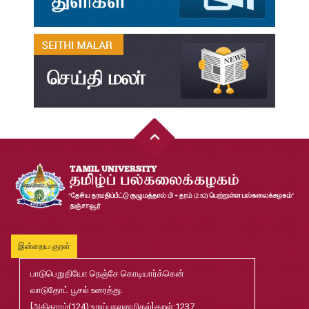
தமிழ்க்கலை – தமிழியல் காலாண்டு ஆய்விதழ் – 2024
Jul
31
தமிழ்க்கலை – தமிழியல் காலாண்டு ஆய்விதழ் – 2023
Jul
31
தமிழ்க்கலை – தமிழியல் காலாண்டு ஆய்விதழ் – 2022
Jul
31
இளங்கலை முதுகலை தேர்வு முடிவுகள் 2026
Jul
20
முதுநிலை-பட்டயம்-தேர்வு-முடிவுகள்-மே2026
Jul
20
இன்றைய குறள்
முனைவர்பட்டப்-பயிற்சிப்-பணித்-தேர்வு-முடிவுகள்-மே2026
Jul
பாடுபெறுதியோ நெஞ்சே கொடியார்க்கென்
20
வாடுதோட் பூசல் உரைத்து.
[அதிகாரம்(124):உறுப்புநலனழிதல்]குறள்:1237