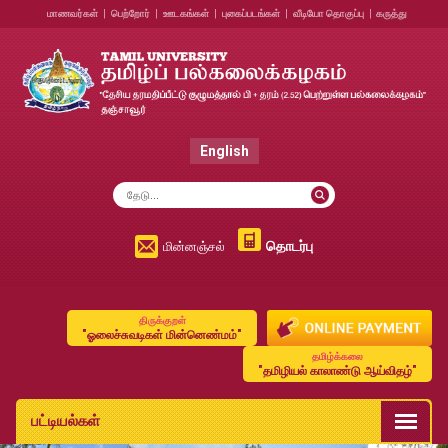
மாணவர்கள்
|
பெற்றோர்
|
ஊடகங்கள்
|
புகைப்படங்கள்
|
வீடியோ தொகுப்பு
|
கருத்து
English
தொடர்பு
மின்னஞ்சல்
திருக்குறள்
"ஓலைச்சுவடிகள் மின்னெண்மம்"
தமிழ்க்கலை
"தமிழியல் காலாண்டு ஆய்விதழ்"
பட்டியல்கள்