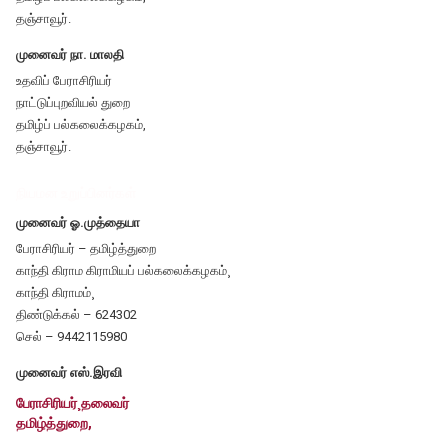
தஞ்சாவூர்.
முனைவர் நா. மாலதி
உதவிப் பேராசிரியர்
நாட்டுப்புறவியல் துறை
தமிழ்ப் பல்கலைக்கழகம்,
தஞ்சாவூர்.
நியமன உறுப்பினர்கள்
முனைவர் ஓ.முத்தையா
பேராசிரியர் – தமிழ்த்துறை
காந்தி கிராம கிராமியப் பல்கலைக்கழகம்¸
காந்தி கிராமம்¸
திண்டுக்கல் – 624302
செல் – 9442115980
முனைவர் எஸ்.இரவி
பேராசிரியர்¸தலைவர்
தமிழ்த்துறை,