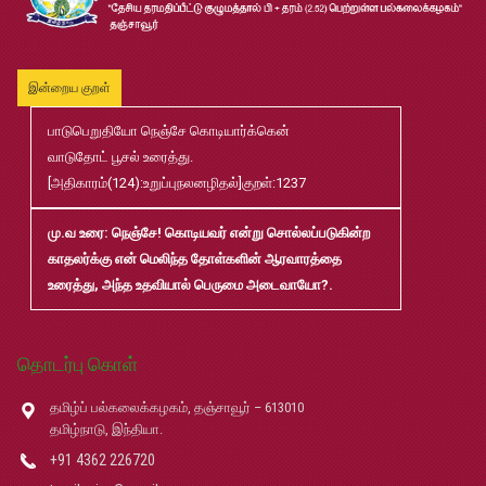
முதுநிலை-பட்டயம்-தேர்வு-முடிவுகள்-மே2026
Jul
20
இன்றைய குறள்
முனைவர்பட்டப்-பயிற்சிப்-பணித்-தேர்வு-முடிவுகள்-மே2026
Jul
20
பாடுபெறுதியோ நெஞ்சே கொடியார்க்கென்
வாடுதோட் பூசல் உரைத்து.
B.Ed and M.Ed Admission Prospectus 2026-27
Jun
[அதிகாரம்(124):உறுப்புநலனழிதல்]குறள்:1237
02
மு.வ உரை
: நெஞ்சே! கொடியவர் என்று சொல்லப்படுகின்ற
காதலர்க்கு என் மெலிந்த தோள்களின் ஆரவாரத்தை
மரங்கள் ஏலம் விடுதல்
May
உரைத்து, அந்த உதவியால் பெருமை அடைவாயோ?.
22
Robert-Caldwell-Chair-Fellowship-Temporary-Basis
May
தொடர்பு கொள்
14
தமிழ்ப் பல்கலைக்கழகம், தஞ்சாவூர் – 613010
தமிழ்ப் பல்கலைக்கழகம்-2026-27 சேர்க்கை விவரக் கையேடு
May
தமிழ்நாடு, இந்தியா.
08
+91 4362 226720