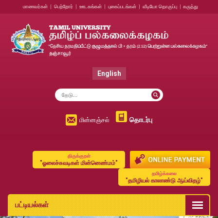
மாணவர்கள்
|
பெற்றோர்
|
ஊடகங்கள்
|
புகைப்படங்கள்
|
வீடியோ தொகுப்பு
|
கருத்து
English
தொடர்பு
மின்னஞ்சல்
திருக்குறள்
"ஓலைச்சுவடிகள் மின்னெண்மம்"
தமிழ்க்கலை
"தமிழியல் காலாண்டு ஆய்விதழ்"
பட்டியல்கள்