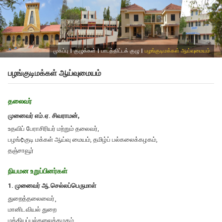
முகப்பு
|
குழுக்கள்
|
பாடத்திட்டக் குழு
|
பழங்குடிமக்கள் ஆய்வுமையம்
பழங்குடிமக்கள் ஆய்வுமையம்
தலைவர்
முனைவர் எம்.ஏ. சிவராமன்,
உதவிப் பேராசிரியர் மற்றும் தலைவர்,
பழங்¢குடி மக்கள் ஆய்வு மையம், தமிழ்ப் பல்கலைக்கழகம்,
தஞ்சாவூர்
நியமன உறுப்பினர்கள்
1. முனைவர் ஆ.செல்லப்பெருமாள்
துறைத்தலைவைர்¸
மானிடவியல் துறை
மத்தியப்பல்கலைக்கழகம்¸