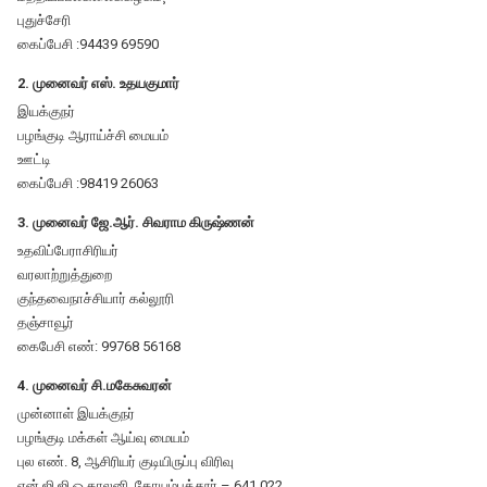
புதுச்சேரி
கைப்பேசி :94439 69590
2. முனைவர் எஸ். உதயகுமார்
இயக்குநர்
பழங்குடி ஆராய்ச்சி மையம்
ஊட்டி
கைப்பேசி :98419 26063
3. முனைவர் ஜே.ஆர். சிவராம கிருஷ்ணன்
உதவிப்பேராசிரியர்
வரலாற்றுத்துறை
குந்தவைநாச்சியார் கல்லூரி
தஞ்சாவூர்
கைபேசி எண்: 99768 56168
4. முனைவர் சி.மகேசுவரன்
முன்னாள் இயக்குநர்
பழங்குடி மக்கள் ஆய்வு மையம்
புல எண். 8, ஆசிரியர் குடியிருப்பு விரிவு
என்.ஜி.ஜி.ஓ காலனி, கோயம்புத்தூர் – 641 022