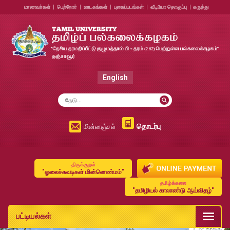
மாணவர்கள்
|
பெற்றோர்
|
ஊடகங்கள்
|
புகைப்படங்கள்
|
வீடியோ தொகுப்பு
|
கருத்து
English
தொடர்பு
மின்னஞ்சல்
திருக்குறள்
"ஓலைச்சுவடிகள் மின்னெண்மம்"
தமிழ்க்கலை
"தமிழியல் காலாண்டு ஆய்விதழ்"
பட்டியல்கள்