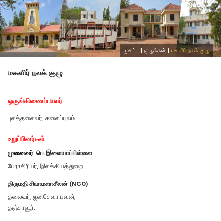
முகப்பு
|
குழுக்கள்
|
மகளிர் நலக் குழு
மகளிர் நலக் குழு
ஒருங்கிணைப்பாளர்
புலத்தலைவர், கலைப்புலம்
உறுப்பினர்கள்
முனைவர்
பெ.இளையாப்பிள்ளை
பேராசிரியர், இலக்கியத்துறை
திருமதி சியாமளாசீலன் (NGO)
தலைவர், ஜனசேவா பவன்,
தஞ்சாவூர்.