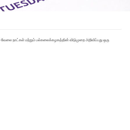
்
வேலை நாட்கள் மற்றும்
பல்கலைக்கழகத்தின்
விடுமுறை
அறிவிப்பது ஒரு