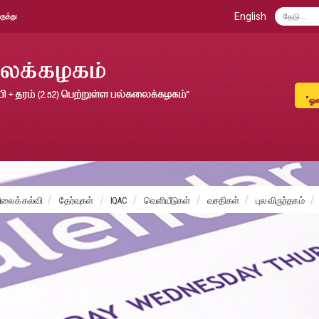
English
ருத்து
"ஓல
ைக் கல்வி
தேர்வுகள்
IQAC
வெளியீடுகள்
வசதிகள்
புல விருந்தகம்