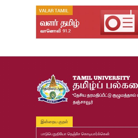
இன்றைய குறள்
பாடுபெறுதியோ நெஞ்சே கொடியார்க்கென்