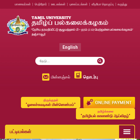
மாணவர்கள்
|
பெற்றோர்
|
ஊடகங்கள்
|
புகைப்படங்கள்
|
வீடியோ தொகுப்பு
|
கருத்து
English
தொடர்பு
மின்னஞ்சல்
திருக்குறள்
"ஓலைச்சுவடிகள் மின்னெண்மம்"
தமிழ்க்கலை
"தமிழியல் காலாண்டு ஆய்விதழ்"
பட்டியல்கள்