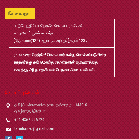
முதுநிலை-பட்டயம்-தேர்வு-முடிவுகள்-மே2026
Jul
20
இன்றைய குறள்
பாடுபெறுதியோ நெஞ்சே கொடியார்க்கென்
முனைவர்பட்டப்-பயிற்சிப்-பணித்-தேர்வு-முடிவுகள்-மே2026
Jul
வாடுதோட் பூசல் உரைத்து.
20
[அதிகாரம்(124):உறுப்புநலனழிதல்]குறள்:1237
B.Ed and M.Ed Admission Prospectus 2026-27
Jun
மு.வ உரை
: நெஞ்சே! கொடியவர் என்று சொல்லப்படுகின்ற
02
காதலர்க்கு என் மெலிந்த தோள்களின் ஆரவாரத்தை
உரைத்து, அந்த உதவியால் பெருமை அடைவாயோ?.
மரங்கள் ஏலம் விடுதல்
May
22
தொடர்பு கொள்
Robert-Caldwell-Chair-Fellowship-Temporary-Basis
May
தமிழ்ப் பல்கலைக்கழகம், தஞ்சாவூர் – 613010
14
தமிழ்நாடு, இந்தியா.
+91 4362 226720
தமிழ்ப் பல்கலைக்கழகம்-2026-27 சேர்க்கை விவரக் கையேடு
May
tamilunivc@gmail.com
08