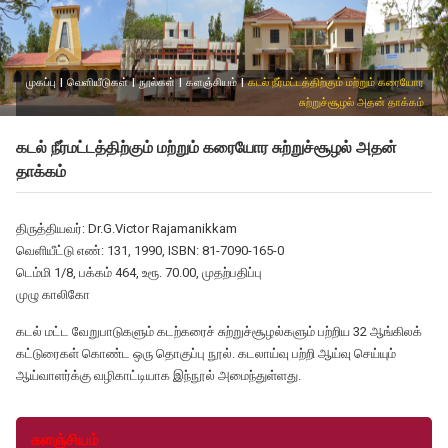
முகப்பு
|
வெளியீடுகள்
|
நூல்கள்
|
களஞ்சியம்
|
கடல் நீர்மட்டத்திற்கும் மற்றும் கரையோர
சுற்றுச்சூழல் அதன் தாக்கம்
கடல் நீர்மட்டத்திற்கும் மற்றும் கரையோர சுற்றுச்சூழல் அதன்
தாக்கம்
திருத்தியவர்: Dr.G.Victor Rajamanikkam
வெளியீட்டு எண்: 131, 1990, ISBN: 81-7090-165-0
டெம்மி 1/8, பக்கம் 464, உரூ. 70.00, முதற்பதிப்பு
முழு காலிகோ
கடல் மட்ட வேறுபாடுகளும் கடற்கரைச் சுற்றுச்சூழல்களும் பற்றிய 32 ஆங்கிலக்
கட்டுரைகள் கொண்ட ஒரு தொகுப்பு நூல். கடலாய்வு பற்றி ஆய்வு செய்யும்
ஆய்வாளர்க்கு வழிகாட்டியாக இந்நூல் அமைந்துள்ளது.
களஞ்சியம்