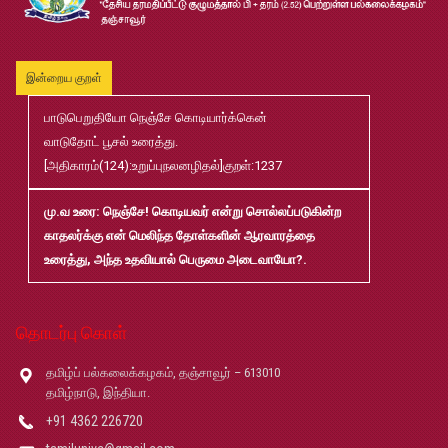
முதுநிலை-பட்டயம்-தேர்வு-முடிவுகள்-மே2026
Jul
20
இன்றைய குறள்
பாடுபெறுதியோ நெஞ்சே கொடியார்க்கென்
முனைவர்பட்டப்-பயிற்சிப்-பணித்-தேர்வு-முடிவுகள்-மே2026
Jul
வாடுதோட் பூசல் உரைத்து.
20
[அதிகாரம்(124):உறுப்புநலனழிதல்]குறள்:1237
B.Ed and M.Ed Admission Prospectus 2026-27
Jun
மு.வ உரை
: நெஞ்சே! கொடியவர் என்று சொல்லப்படுகின்ற
02
காதலர்க்கு என் மெலிந்த தோள்களின் ஆரவாரத்தை
உரைத்து, அந்த உதவியால் பெருமை அடைவாயோ?.
மரங்கள் ஏலம் விடுதல்
May
22
தொடர்பு கொள்
Robert-Caldwell-Chair-Fellowship-Temporary-Basis
May
தமிழ்ப் பல்கலைக்கழகம், தஞ்சாவூர் – 613010
14
தமிழ்நாடு, இந்தியா.
+91 4362 226720
தமிழ்ப் பல்கலைக்கழகம்-2026-27 சேர்க்கை விவரக் கையேடு
May