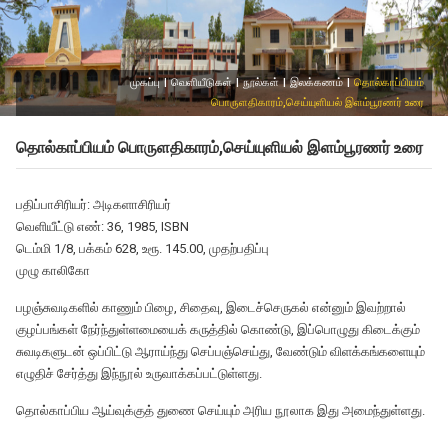
முகப்பு
|
வெளியீடுகள்
|
நூல்கள்
|
இலக்கணம்
|
தொல்காப்பியம்
பொருளதிகாரம்,செய்யுளியல் இளம்பூரணர் உரை
தொல்காப்பியம் பொருளதிகாரம்,செய்யுளியல் இளம்பூரணர் உரை
பதிப்பாசிரியர்: அடிகளாசிரியர்
வெளியீட்டு எண்: 36, 1985, ISBN
டெம்மி 1/8, பக்கம் 628, உரூ. 145.00, முதற்பதிப்பு
முழு காலிகோ
பழஞ்சுவடிகளில் காணும் பிழை, சிதைவு, இடைச்செருகல் என்னும் இவற்றால்
குழப்பங்கள் நேர்ந்துள்ளமையைக் கருத்தில் கொண்டு, இப்பொழுது கிடைக்கும்
சுவடிகளுடன் ஒப்பிட்டு ஆராய்ந்து செப்பஞ்செய்து, வேண்டும் விளக்கங்களையும்
எழுதிச் சேர்த்து இந்நூல் உருவாக்கப்பட்டுள்ளது.
தொல்காப்பிய ஆய்வுக்குத் துணை செய்யும் அரிய நூலாக இது அமைந்துள்ளது.