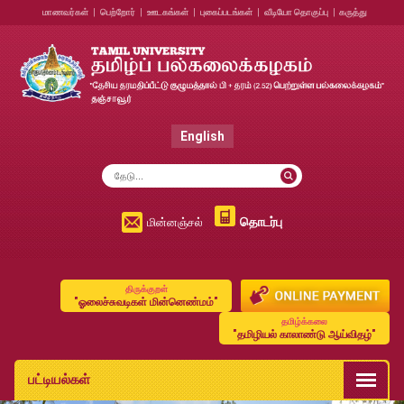
மாணவர்கள்
|
பெற்றோர்
|
ஊடகங்கள்
|
புகைப்படங்கள்
|
வீடியோ தொகுப்பு
|
கருத்து
English
தொடர்பு
மின்னஞ்சல்
திருக்குறள்
"ஓலைச்சுவடிகள் மின்னெண்மம்"
தமிழ்க்கலை
"தமிழியல் காலாண்டு ஆய்விதழ்"
பட்டியல்கள்