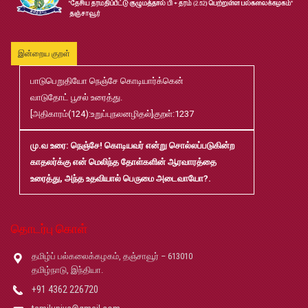
முதுநிலை-பட்டயம்-தேர்வு-முடிவுகள்-மே2026
Jul
20
இன்றைய குறள்
பாடுபெறுதியோ நெஞ்சே கொடியார்க்கென்
முனைவர்பட்டப்-பயிற்சிப்-பணித்-தேர்வு-முடிவுகள்-மே2026
Jul
வாடுதோட் பூசல் உரைத்து.
20
[அதிகாரம்(124):உறுப்புநலனழிதல்]குறள்:1237
B.Ed and M.Ed Admission Prospectus 2026-27
Jun
மு.வ உரை
: நெஞ்சே! கொடியவர் என்று சொல்லப்படுகின்ற
02
காதலர்க்கு என் மெலிந்த தோள்களின் ஆரவாரத்தை
உரைத்து, அந்த உதவியால் பெருமை அடைவாயோ?.
மரங்கள் ஏலம் விடுதல்
May
22
தொடர்பு கொள்
Robert-Caldwell-Chair-Fellowship-Temporary-Basis
May
தமிழ்ப் பல்கலைக்கழகம், தஞ்சாவூர் – 613010
14
தமிழ்நாடு, இந்தியா.
+91 4362 226720
தமிழ்ப் பல்கலைக்கழகம்-2026-27 சேர்க்கை விவரக் கையேடு
May