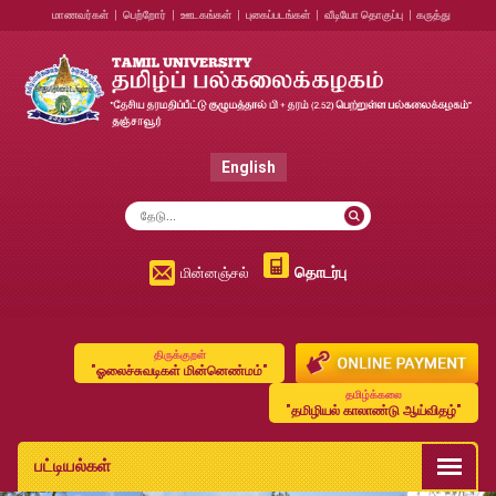
மாணவர்கள்
|
பெற்றோர்
|
ஊடகங்கள்
|
புகைப்படங்கள்
|
வீடியோ தொகுப்பு
|
கருத்து
English
தொடர்பு
மின்னஞ்சல்
திருக்குறள்
"ஓலைச்சுவடிகள் மின்னெண்மம்"
தமிழ்க்கலை
"தமிழியல் காலாண்டு ஆய்விதழ்"
பட்டியல்கள்