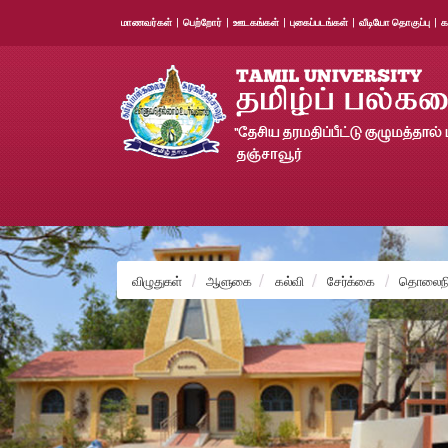
மாணவர்கள்
|
பெற்றோர்
|
ஊடகங்கள்
|
புகைப்படங்கள்
|
வீடியோ தொகுப்பு
|
க
விழுதுகள்
ஆளுகை
கல்வி
சேர்க்கை
தொலைநில