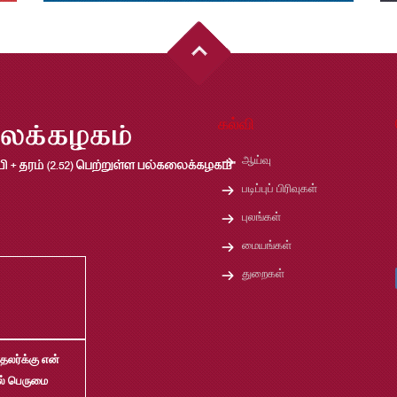
கல்வி
ஆய்வு
படிப்புப் பிரிவுகள்
புலங்கள்
மையங்கள்
துறைகள்
தலர்க்கு என்
ல் பெருமை