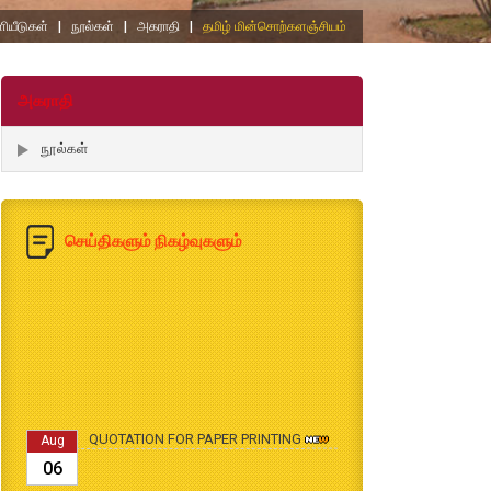
ியீடுகள்
|
நூல்கள்
|
அகராதி
|
தமிழ் மின்சொற்களஞ்சியம்
அகராதி
நூல்கள்
செய்திகளும் நிகழ்வுகளும்
QUOTATION FOR PAPER PRINTING
Aug
06