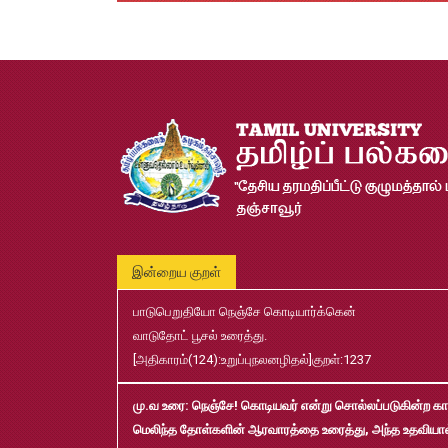
இன்றைய குறள்
பாடுபெறுதியோ நெஞ்சே கொடியார்க்கென்
வாடுதோட் பூசல் உரைத்து.
[அதிகாரம்(124):உறுப்புநலனழிதல்]குறள்:1237
மு.வ உரை
: நெஞ்சே! கொடியவர் என்று சொல்லப்படுகின்ற கா
மெலிந்த தோள்களின் ஆரவாரத்தை உரைத்து, அந்த உதவியா