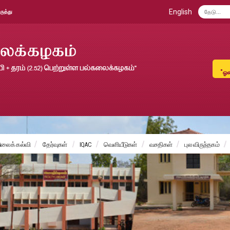
English
ருத்து
"ஓல
ைக் கல்வி
தேர்வுகள்
IQAC
வெளியீடுகள்
வசதிகள்
புல விருந்தகம்