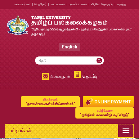
மாணவர்கள்
|
பெற்றோர்
|
ஊடகங்கள்
|
புகைப்படங்கள்
|
வீடியோ தொகுப்பு
|
கருத்து
English
தொடர்பு
மின்னஞ்சல்
திருக்குறள்
"ஓலைச்சுவடிகள் மின்னெண்மம்"
தமிழ்க்கலை
"தமிழியல் காலாண்டு ஆய்விதழ்"
பட்டியல்கள்