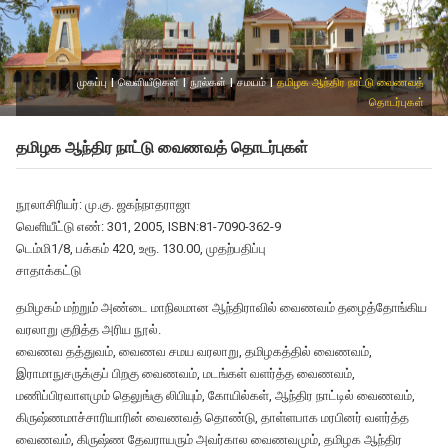
முகப்பு
|
வெளியீடுகள்
|
நூல்கள்
|
சமயம்
|
தமிழக ஆந்திர நாட்டு வைணவத்
தொடர்புகள்
தமிழக ஆந்திர நாட்டு வைணவத் தொடர்புகள்
நூலாசிரியர்: மு.கு. ஜகந்நாதராஜா
வெளியீட்டு எண்: 301, 2005, ISBN:81-7090-362-9
டெம்மி1/8, பக்கம் 420, உரூ. 130.00, முதற்பதிப்பு
சாதாக்கட்டு
தமிழகம் மற்றும் அண்டை மாநிலமான ஆந்திராவில் வைணவம் தழைத்தோங்கிய
வரலாறு குறித்த அரிய நூல்.
வைணவ தத்துவம், வைணவ சமய வரலாறு, தமிழகத்தில் வைணவம்,
இராமாநுசருக்குப் பிறகு வைணவம், மடங்கள் வளர்த்த வைணவம்,
மணிப்பிரவாளமும் தெலுங்கு லிபியும், கோயில்கள், ஆந்திர நாட்டில் வைணவம்,
கிருஷ்ணமாச்சாரியாரின் வைணவத் தொண்டு, தாள்ளபாக மரபினர் வளர்த்த
வைணவம், கிருஷ்ண தேவராயரும் அவர்கால வைணவமும், தமிழக ஆந்திர