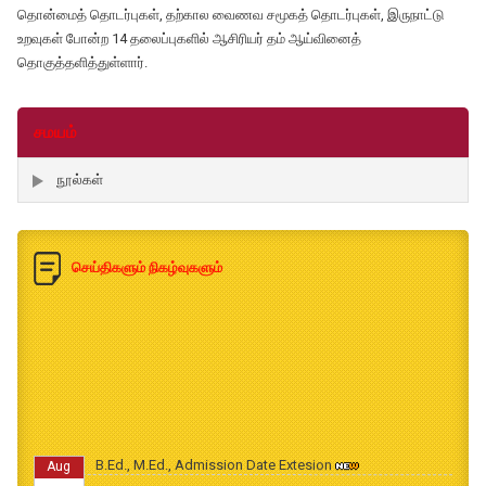
தொன்மைத் தொடர்புகள், தற்கால வைணவ சமூகத் தொடர்புகள், இருநாட்டு
உறவுகள் போன்ற 14 தலைப்புகளில் ஆசிரியர் தம் ஆய்வினைத்
தொகுத்தளித்துள்ளார்.
சமயம்
நூல்கள்
செய்திகளும் நிகழ்வுகளும்
B.Ed., M.Ed., Admission Date Extesion
Aug