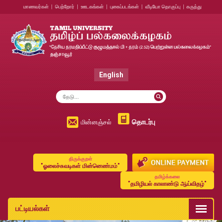
மாணவர்கள்
|
பெற்றோர்
|
ஊடகங்கள்
|
புகைப்படங்கள்
|
வீடியோ தொகுப்பு
|
கருத்து
English
தொடர்பு
மின்னஞ்சல்
திருக்குறள்
"ஓலைச்சுவடிகள் மின்னெண்மம்"
தமிழ்க்கலை
"தமிழியல் காலாண்டு ஆய்விதழ்"
பட்டியல்கள்