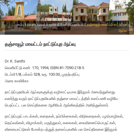
முகப்பு
|
வெளியீடுகள்
|
நூல்கள்
|
நாட்டுப்புறவியல்
|
தஞ்சாவூர் மாவட்டம் நாட்டுப்புற
ஆய்வு
தஞ்சாவூர் மாவட்டம் நாட்டுப்புற ஆய்வு
Dr. K. Santhi
வெளியீட்டு எண்: 170, 1994, ISBN:81-7090-218-5
டெம்மி1/8, பக்கம் 528, உரூ. 100.00, முதற்பதிப்பு
அரை காலிகோ
நாட்டுப்புறவியல் ஆய்வுகளுக்கு வழிகாட்டியாக இந்நூல் அமைந்துள்ளது.
வளர்ந்து வரும் நாட்டுப்புறவியலில் தஞ்சை மாவட்டத்தில் களப்பணி வழியே
பெறப்பட்ட பல செய்திகளை ஆசிரியர் ஆங்கிலத்தில் அளித்துள்ளார்.
நாட்டுப்புறப் பாடல்கள், கதைகள், நம்பிக்கைகள், விடுகதைகள், பழமொழிகள்,
தெய்வங்கள், விழாக்கள், மருத்துவம், கலைகள், கைவினைப்பொருட்கள்,
விளையாட்டுகள் போன்ற பத்துத் தலைப்புகளில் பல செய்திகளை இந்நூல்