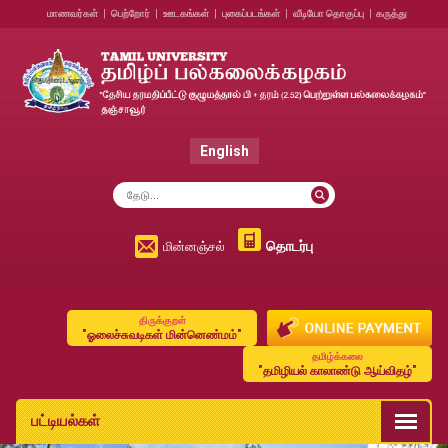
மாணவர்கள்
|
பெற்றோர்
|
ஊடகங்கள்
|
புகைப்படங்கள்
|
வீடியோ தொகுப்பு
|
கருத்து
English
தொடர்பு
மின்னஞ்சல்
திருக்குறள்
"ஓலைச்சுவடிகள் மின்னெண்மம்"
தமிழ்க்கலை
"தமிழியல் காலாண்டு ஆய்விதழ்"
பட்டியல்கள்