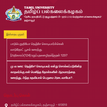
இளங்கலை முதுகலை தேர்வு முடிவுகள் 2026
Jul
20
முதுநிலை-பட்டயம்-தேர்வு-முடிவுகள்-மே2026
Jul
20
இன்றைய குறள்
முனைவர்பட்டப்-பயிற்சிப்-பணித்-தேர்வு-முடிவுகள்-மே2026
பாடுபெறுதியோ நெஞ்சே கொடியார்க்கென்
Jul
20
வாடுதோட் பூசல் உரைத்து.
[அதிகாரம்(124):உறுப்புநலனழிதல்]குறள்:1237
B.Ed and M.Ed Admission Prospectus 2026-27
Jun
மு.வ உரை
: நெஞ்சே! கொடியவர் என்று சொல்லப்படுகின்ற
02
காதலர்க்கு என் மெலிந்த தோள்களின் ஆரவாரத்தை
உரைத்து, அந்த உதவியால் பெருமை அடைவாயோ?.
மரங்கள் ஏலம் விடுதல்
May
22
தொடர்பு கொள்
Robert-Caldwell-Chair-Fellowship-Temporary-Basis
May
14
தமிழ்ப் பல்கலைக்கழகம், தஞ்சாவூர் – 613010