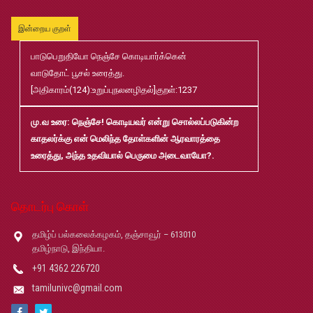
முதுநிலை-பட்டயம்-தேர்வு-முடிவுகள்-மே2026
Jul
20
இன்றைய குறள்
பாடுபெறுதியோ நெஞ்சே கொடியார்க்கென்
முனைவர்பட்டப்-பயிற்சிப்-பணித்-தேர்வு-முடிவுகள்-மே2026
Jul
வாடுதோட் பூசல் உரைத்து.
20
[அதிகாரம்(124):உறுப்புநலனழிதல்]குறள்:1237
B.Ed and M.Ed Admission Prospectus 2026-27
Jun
மு.வ உரை
: நெஞ்சே! கொடியவர் என்று சொல்லப்படுகின்ற
02
காதலர்க்கு என் மெலிந்த தோள்களின் ஆரவாரத்தை
உரைத்து, அந்த உதவியால் பெருமை அடைவாயோ?.
மரங்கள் ஏலம் விடுதல்
May
22
தொடர்பு கொள்
Robert-Caldwell-Chair-Fellowship-Temporary-Basis
May
14
தமிழ்ப் பல்கலைக்கழகம், தஞ்சாவூர் – 613010
தமிழ்நாடு, இந்தியா.
+91 4362 226720
தமிழ்ப் பல்கலைக்கழகம்-2026-27 சேர்க்கை விவரக் கையேடு
May
08
tamilunivc@gmail.com