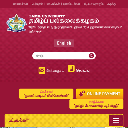
மாணவர்கள்
|
பெற்றோர்
|
ஊடகங்கள்
|
புகைப்படங்கள்
|
வீடியோ தொகுப்பு
|
கருத்து
English
தொடர்பு
மின்னஞ்சல்
திருக்குறள்
"ஓலைச்சுவடிகள் மின்னெண்மம்"
தமிழ்க்கலை
"தமிழியல் காலாண்டு ஆய்விதழ்"
பட்டியல்கள்