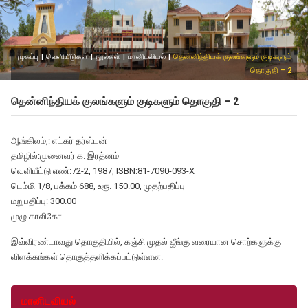
முகப்பு
|
வெளியீடுகள்
|
நூல்கள்
|
மானிடவியல்
|
தென்னிந்தியக் குலங்களும் குடிகளும்
தொகுதி – 2
தென்னிந்தியக் குலங்களும் குடிகளும் தொகுதி – 2
ஆங்கிலம்,: எட்கர் தர்ஸ்டன்
தமிழில்:முனைவர் க. இரத்னம்
வெளியீட்டு எண்:72-2, 1987, ISBN:81-7090-093-X
டெம்மி 1/8, பக்கம் 688, உரூ. 150.00, முதற்பதிப்பு
மறுபதிப்பு: 300.00
முழு காலிகோ
இவ்விரண்டாவது தொகுதியில், கஞ்சி முதல் ஜீங்கு வரையான சொற்களுக்கு
விளக்கங்கள் தொகுத்தளிக்கப்பட்டுள்ளன.
மானிடவியல்