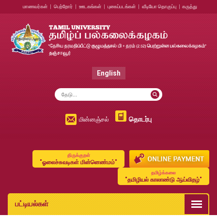
மாணவர்கள்
|
பெற்றோர்
|
ஊடகங்கள்
|
புகைப்படங்கள்
|
வீடியோ தொகுப்பு
|
கருத்து
English
தொடர்பு
மின்னஞ்சல்
திருக்குறள்
"ஓலைச்சுவடிகள் மின்னெண்மம்"
தமிழ்க்கலை
"தமிழியல் காலாண்டு ஆய்விதழ்"
பட்டியல்கள்