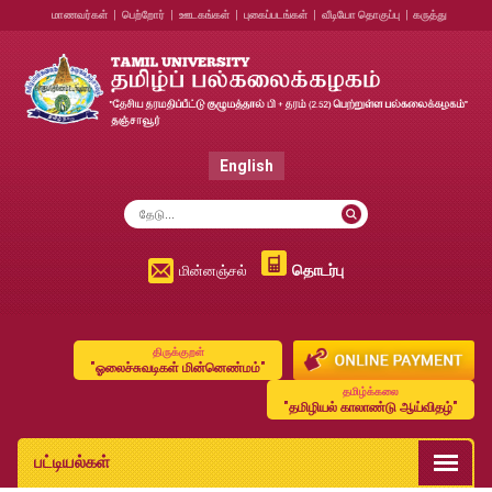
மாணவர்கள்
|
பெற்றோர்
|
ஊடகங்கள்
|
புகைப்படங்கள்
|
வீடியோ தொகுப்பு
|
கருத்து
English
தொடர்பு
மின்னஞ்சல்
திருக்குறள்
"ஓலைச்சுவடிகள் மின்னெண்மம்"
தமிழ்க்கலை
"தமிழியல் காலாண்டு ஆய்விதழ்"
பட்டியல்கள்