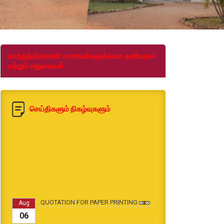
மாற்றுத்திறனாளி மாணவர்களுக்கான தளர்வுகள்
மற்றும் சலுகைகள்
செய்திகளும் நிகழ்வுகளும்
QUOTATION FOR PAPER PRINTING
Aug
06