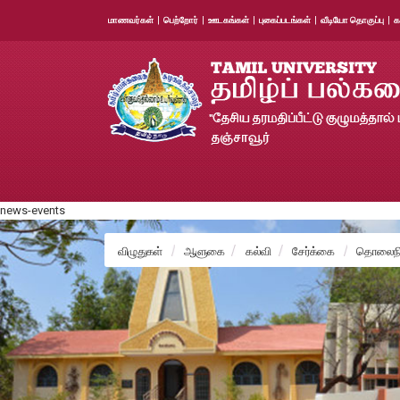
மாணவர்கள்
|
பெற்றோர்
|
ஊடகங்கள்
|
புகைப்படங்கள்
|
வீடியோ தொகுப்பு
|
க
news-events
விழுதுகள்
ஆளுகை
கல்வி
சேர்க்கை
தொலைநில