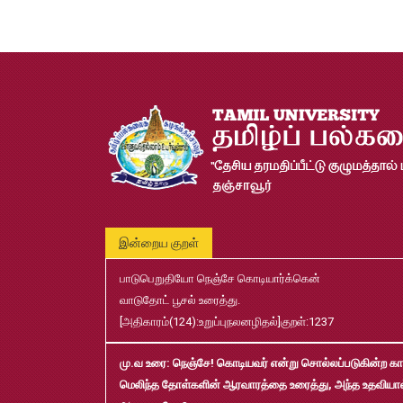
இன்றைய குறள்
பாடுபெறுதியோ நெஞ்சே கொடியார்க்கென்
வாடுதோட் பூசல் உரைத்து.
[அதிகாரம்(124):உறுப்புநலனழிதல்]குறள்:1237
மு.வ உரை
: நெஞ்சே! கொடியவர் என்று சொல்லப்படுகின்ற கா
மெலிந்த தோள்களின் ஆரவாரத்தை உரைத்து, அந்த உதவியா