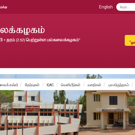
English
ருத்து
"ஓல
ைக் கல்வி
தேர்வுகள்
IQAC
வெளியீடுகள்
வசதிகள்
புல விருந்தகம்