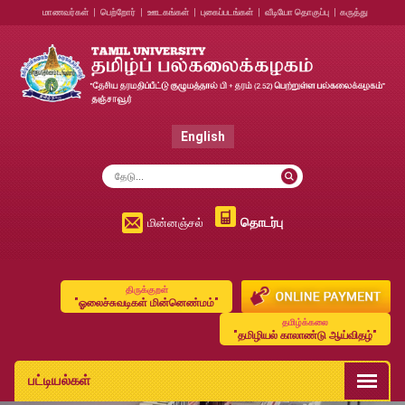
மாணவர்கள்
|
பெற்றோர்
|
ஊடகங்கள்
|
புகைப்படங்கள்
|
வீடியோ தொகுப்பு
|
கருத்து
English
தொடர்பு
மின்னஞ்சல்
திருக்குறள்
"ஓலைச்சுவடிகள் மின்னெண்மம்"
தமிழ்க்கலை
"தமிழியல் காலாண்டு ஆய்விதழ்"
பட்டியல்கள்