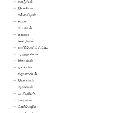
களஞ்சியம்
இலக்கியம்
கல்வெட்டியல்
சமயம்
சட்டவியல்
வரலாறு
மொழியியல்
கணிப்பொறி அறிவியல்
மருத்துவவியல்
இசையியல்
நாடகவியல்
நிருவாகவியல்
இலக்கணம்
சமூகவியல்
மானிடவியல்
சுவடியியல்
சொற்பொழிவு