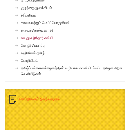
நாட்டுப்புறவியல்
குழந்தை இலக்கியம்
சிற்பவியல்
சமயம் மற்றும் மெய்ப்பொருளியல்
கலைச்சொல்லகராதி
வயது வந்தோர் கல்வி
மொழி பெயர்ப்பு
அறிவியல் தமிழ்
பொறியியல்
தமிழ்ப்பல்கலைக்கழகத்தின் வழியாக வெளியிடப்பட்ட தமிழக அரசு
வெளியீடுகள்
செய்திகளும் நிகழ்வுகளும்