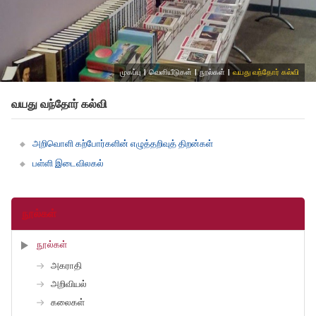
முகப்பு
|
வெளியீடுகள்
|
நூல்கள்
|
வயது வந்தோர் கல்வி
வயது வந்தோர் கல்வி
அறிவொளி கற்போர்களின் எழுத்தறிவுத் திறன்கள்
பள்ளி இடைவிலகல்
நூல்கள்
நூல்கள்
அகராதி
அறிவியல்
கலைகள்