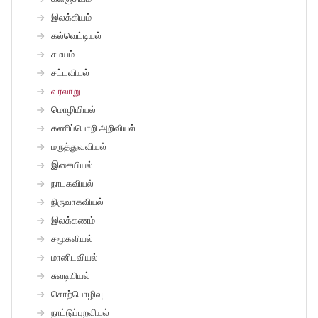
இலக்கியம்
கல்வெட்டியல்
சமயம்
சட்டவியல்
வரலாறு
மொழியியல்
கணிப்பொறி அறிவியல்
மருத்துவவியல்
இசையியல்
நாடகவியல்
நிருவாகவியல்
இலக்கணம்
சமூகவியல்
மானிடவியல்
சுவடியியல்
சொற்பொழிவு
நாட்டுப்புறவியல்