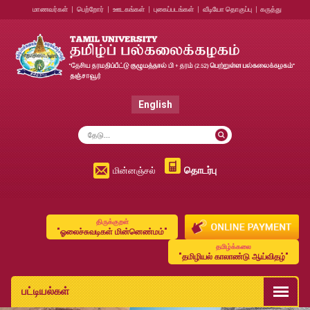
மாணவர்கள்
|
பெற்றோர்
|
ஊடகங்கள்
|
புகைப்படங்கள்
|
வீடியோ தொகுப்பு
|
கருத்து
English
தொடர்பு
மின்னஞ்சல்
திருக்குறள்
"ஓலைச்சுவடிகள் மின்னெண்மம்"
தமிழ்க்கலை
"தமிழியல் காலாண்டு ஆய்விதழ்"
பட்டியல்கள்