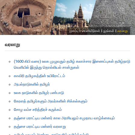
முகப்பு
|
வெளியீடுகள்
|
நூல்கள்
|
வரலாறு
வரலாறு
(1600 கிபி வரை) உலக முழுவதும் தமிழ் கலாச்சார இணைப்புகள் தமிழ்நாடு
வெளியில் இருந்து தொல்லியல் சான்றுகள்
காவிரி தமிழகத்தின் உயிரோட்டம்
அயல்நாடுகளில் தமிழர்
உலக நாடுகளில் தமிழர் பண்பாடு
கேரளத் தமிழர்களும் அவர்களின் சிக்கல்களும்
சோழ வம்ச சரித்திரச் சுருக்கம்
தஞ்சை மராட்டிய மன்னர் கால அரசியலும் சமுதாய வாழ்க்கையும்
தஞ்சை மராட்டிய மன்னர் வரலாறு
தமிழர் வாழும் அண்டை நாடுகளில் தமிழ்க்கல்வி