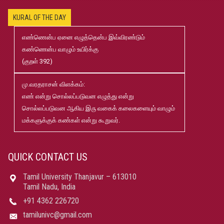
KURAL OF THE DAY
2026-2027 B.Ed., M.Ed., Application
Jun
02
எண்ணென்ப ஏனை எழுத்தென்ப இவ்விரண்டும்
கண்ணென்ப வாழும் உயிர்க்கு
(குறள் 392)
B.Ed and M.Ed Admission Prospectus 2026-27
Jun
02
மு.வரதராசன் விளக்கம்:
எண் என்று சொல்லப்படுவன எழுத்து என்று
மரங்கள் ஏலம் விடுதல்
May
சொல்லப்படுவன ஆகிய இரு வகைக் கலைகளையும் வாழும்
22
மக்களுக்குக் கண்கள் என்று கூறுவர்.
Robert-Caldwell-Chair-Fellowship-Temporary-Basis
May
15
QUICK CONTACT US
Tamil University Thanjavur – 613010
தமிழ்ப் பல்கலைக்கழகம்-2026-27 சேர்க்கை விவரக் கையேடு
May
Tamil Nadu, India
08
+91 4362 226720
tamilunivc@gmail.com
பதிப்புத்துறை வெளியீடுகள் 2025 pdf
Jan