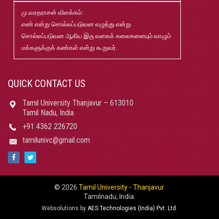
02
மு.வரதராசன் விளக்கம்:
எண் என்று சொல்லப்படுவன எழுத்து என்று
மரங்கள் ஏலம் விடுதல்
May
சொல்லப்படுவன ஆகிய இரு வகைக் கலைகளையும் வாழும்
22
மக்களுக்குக் கண்கள் என்று கூறுவர்.
Robert-Caldwell-Chair-Fellowship-Temporary-Basis
May
15
QUICK CONTACT US
Tamil University Thanjavur – 613010
தமிழ்ப் பல்கலைக்கழகம்-2026-27 சேர்க்கை விவரக் கையேடு
May
Tamil Nadu, India
08
+91 4362 226720
tamilunivc@gmail.com
பதிப்புத்துறை வெளியீடுகள் 2025 pdf
Jan
21
மாற்றுத்திறனாளி மாணவர்களுக்கான தளர்வுகள் மற்றும்
Jun
சலுகைகள்
© 2026
Tamil University - Thanjavur
13
|
Tamilnadu, India.
Websolutions by
AES Technologies (India) Pvt. Ltd.
ஆதிதிராவிடர் மற்றும் பழங்குடியினர் நலத்துறை உதவித்
Nov