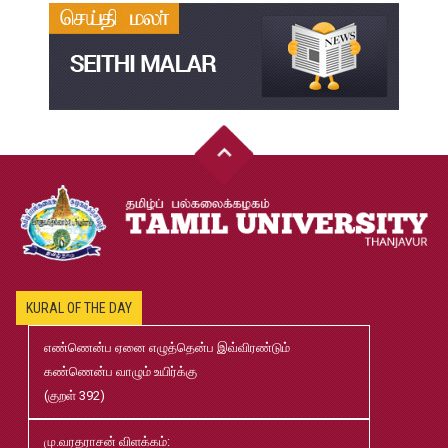
தமிழ்க்கலை – தமிழியல் காலாண்டு ஆய்விதழ் – 2022
Jul
31
இளங்கலை முதுகலை தேர்வு முடிவுகள் 2026
Jul
20
முதுநிலை-பட்டயம்-தேர்வு-முடிவுகள்-மே2026
Jul
20
முனைவர்பட்டப்-பயிற்சிப்-பணித்-தேர்வு-முடிவுகள்-மே2026
Jul
20
KURAL OF THE DAY
2026-2027 B.Ed., M.Ed., Application
Jun
எண்ணென்ப ஏனை எழுத்தென்ப இவ்விரண்டும்
02
கண்ணென்ப வாழும் உயிர்க்கு
(குறள் 392)
B.Ed and M.Ed Admission Prospectus 2026-27
Jun
02
மு.வரதராசன் விளக்கம்: