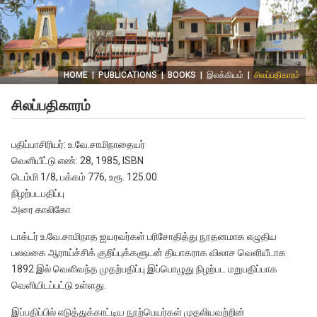
HOME
|
PUBLICATIONS
|
BOOKS
|
இலக்கியம்
|
சிலப்பதிகாரம்
சிலப்பதிகாரம்
பதிப்பாசிரியர்: உ.வே.சாமிநாதையர்
வெளியீட்டு எண்: 28, 1985, ISBN
டெம்மி 1/8, பக்கம் 776, உரூ. 125.00
நிழற்படபதிப்பு
அரை காலிகோ
டாக்டர் உ.வே.சாமிநாத ஐயரவர்கள் பரிசோதித்து நூதனமாக எழுதிய
பலவகை ஆராய்ச்சிக் குறிப்புக்களுடன் தியாகராக விலாச வெளியீடாக
1892 இல் வெளிவந்த முதற்பதிப்பு இப்பொழுது நிழற்பட மறுபதிப்பாக
வெளியிடப்பட்டு உள்ளது.
இப்பதிப்பில் எடுத்துக்காட்டிய நூற்பெயர்கள் முதலியவற்றின்