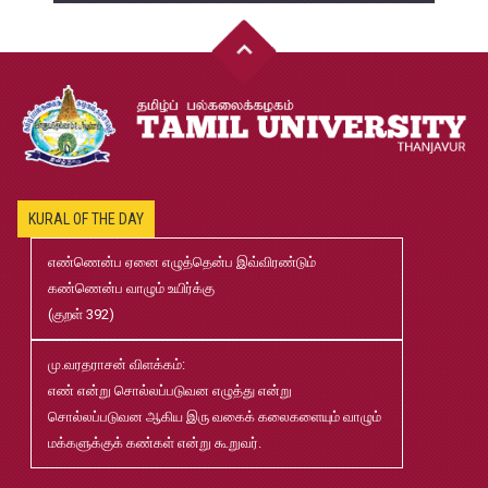
20
முதுநிலை-பட்டயம்-தேர்வு-முடிவுகள்-மே2026
Jul
20
முனைவர்பட்டப்-பயிற்சிப்-பணித்-தேர்வு-முடிவுகள்-மே2026
Jul
20
KURAL OF THE DAY
2026-2027 B.Ed., M.Ed., Application
Jun
02
எண்ணென்ப ஏனை எழுத்தென்ப இவ்விரண்டும்
கண்ணென்ப வாழும் உயிர்க்கு
(குறள் 392)
B.Ed and M.Ed Admission Prospectus 2026-27
Jun
02
மு.வரதராசன் விளக்கம்:
எண் என்று சொல்லப்படுவன எழுத்து என்று
மரங்கள் ஏலம் விடுதல்
May
சொல்லப்படுவன ஆகிய இரு வகைக் கலைகளையும் வாழும்
22
மக்களுக்குக் கண்கள் என்று கூறுவர்.
Robert-Caldwell-Chair-Fellowship-Temporary-Basis
May