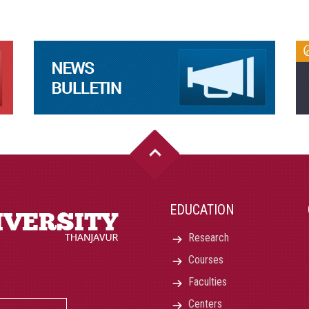
EDUCATION
Research
Courses
Faculties
Centers