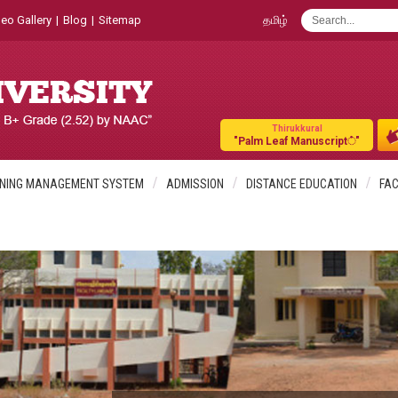
eo Gallery
|
Blog
|
Sitemap
தமிழ்
Thirukkural
"Palm Leaf Manuscript்"
NING MANAGEMENT SYSTEM
ADMISSION
DISTANCE EDUCATION
FAC