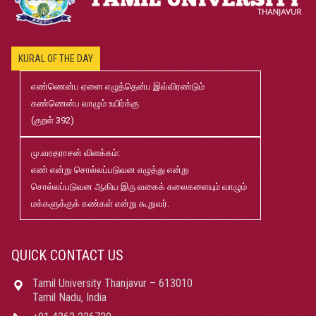
முனைவர்பட்டப்-பயிற்சிப்-பணித்-தேர்வு-முடிவுகள்-மே2026
Jul
20
KURAL OF THE DAY
2026-2027 B.Ed., M.Ed., Application
Jun
எண்ணென்ப ஏனை எழுத்தென்ப இவ்விரண்டும்
02
கண்ணென்ப வாழும் உயிர்க்கு
(குறள் 392)
B.Ed and M.Ed Admission Prospectus 2026-27
Jun
02
மு.வரதராசன் விளக்கம்:
எண் என்று சொல்லப்படுவன எழுத்து என்று
மரங்கள் ஏலம் விடுதல்
May
சொல்லப்படுவன ஆகிய இரு வகைக் கலைகளையும் வாழும்
22
மக்களுக்குக் கண்கள் என்று கூறுவர்.
Robert-Caldwell-Chair-Fellowship-Temporary-Basis
May
15
QUICK CONTACT US
Tamil University Thanjavur – 613010
தமிழ்ப் பல்கலைக்கழகம்-2026-27 சேர்க்கை விவரக் கையேடு
May
Tamil Nadu, India
08