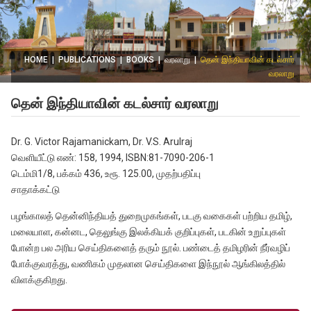
HOME
|
PUBLICATIONS
|
BOOKS
|
வரலாறு
|
தென் இந்தியாவின் கடல்சார்
வரலாறு
தென் இந்தியாவின் கடல்சார் வரலாறு
Dr. G. Victor Rajamanickam, Dr. V.S. Arulraj
வெளியீட்டு எண்: 158, 1994, ISBN:81-7090-206-1
டெம்மி1/8, பக்கம் 436, உரூ. 125.00, முதற்பதிப்பு
சாதாக்கட்டு
பழங்காலத் தென்னிந்தியத் துறைமுகங்கள், படகு வகைகள் பற்றிய தமிழ்,
மலையாள, கன்னட, தெலுங்கு இலக்கியக் குறிப்புகள், படகின் உறுப்புகள்
போன்ற பல அரிய செய்திகளைத் தரும் நூல். பண்டைத் தமிழரின் நீர்வழிப்
போக்குவரத்து, வணிகம் முதலான செய்திகளை இந்நூல் ஆங்கிலத்தில்
விளக்குகிறது.