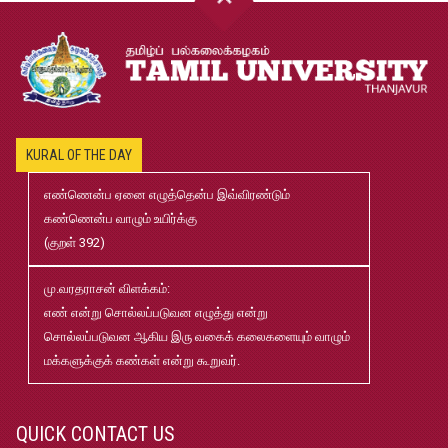
முதுநிலை-பட்டயம்-தேர்வு-முடிவுகள்-மே2026
Jul
20
முனைவர்பட்டப்-பயிற்சிப்-பணித்-தேர்வு-முடிவுகள்-மே2026
Jul
20
KURAL OF THE DAY
2026-2027 B.Ed., M.Ed., Application
Jun
எண்ணென்ப ஏனை எழுத்தென்ப இவ்விரண்டும்
02
கண்ணென்ப வாழும் உயிர்க்கு
(குறள் 392)
B.Ed and M.Ed Admission Prospectus 2026-27
Jun
02
மு.வரதராசன் விளக்கம்:
எண் என்று சொல்லப்படுவன எழுத்து என்று
மரங்கள் ஏலம் விடுதல்
May
சொல்லப்படுவன ஆகிய இரு வகைக் கலைகளையும் வாழும்
22
மக்களுக்குக் கண்கள் என்று கூறுவர்.
Robert-Caldwell-Chair-Fellowship-Temporary-Basis
May
15
QUICK CONTACT US