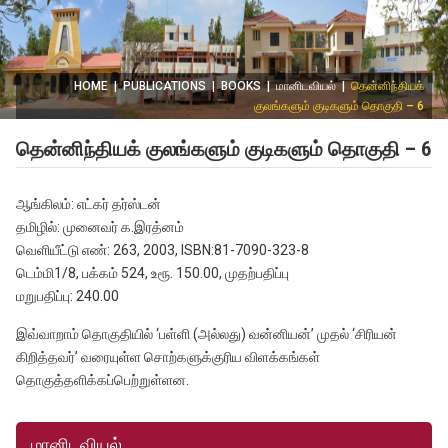
HOME
|
PUBLICATIONS
|
BOOKS
|
மானிடவியல்
|
தென்னிந்தியக்
குலங்களும் குடிகளும் தொகுதி – 6
தென்னிந்தியக் குலங்களும் குடிகளும் தொகுதி – 6
ஆங்கிலம்: எட்கர் தர்ஸ்டன்
தமிழில்: முனைவர் க.இரத்னம்
வெளியீட்டு எண்: 263, 2003, ISBN:81-7090-323-8
டெம்மி1/8, பக்கம் 524, உரூ. 150.00, முதற்பதிப்பு
மறுபதிப்பு: 240.00
இவ்வாறாம் தொகுதியில் ‘பள்ளி (அல்லது) வன்னியன்’ முதல் ‘சிரியன்
கிறித்தவர்’ வரையுள்ள சொற்களுக்குரிய விளக்கங்கள்
தொகுத்தளிக்கப்பெற்றுள்ளன.
மானிடவியல்