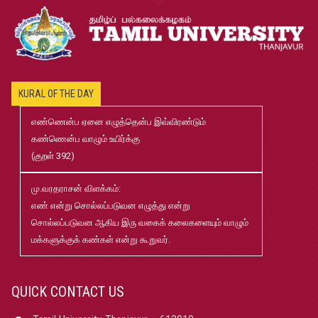
20
2026-2027 B.Ed., M.Ed., Application
Jun
02
B.Ed and M.Ed Admission Prospectus 2026-27
Jun
KURAL OF THE DAY
02
எண்ணென்ப ஏனை எழுத்தென்ப இவ்விரண்டும்
கண்ணென்ப வாழும் உயிர்க்கு
மரங்கள் ஏலம் விடுதல்
May
(குறள் 392)
22
மு.வரதராசன் விளக்கம்:
Robert-Caldwell-Chair-Fellowship-Temporary-Basis
May
எண் என்று சொல்லப்படுவன எழுத்து என்று
15
சொல்லப்படுவன ஆகிய இரு வகைக் கலைகளையும் வாழும்
மக்களுக்குக் கண்கள் என்று கூறுவர்.
தமிழ்ப் பல்கலைக்கழகம்-2026-27 சேர்க்கை விவரக் கையேடு
May
08
QUICK CONTACT US
பதிப்புத்துறை வெளியீடுகள் 2025 pdf
Jan